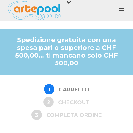
Spedizione gratuita con una
spesa pari o superiore a CHF
500,00... ti mancano solo CHF
500,00
1
CARRELLO
2
CHECKOUT
3
COMPLETA ORDINE