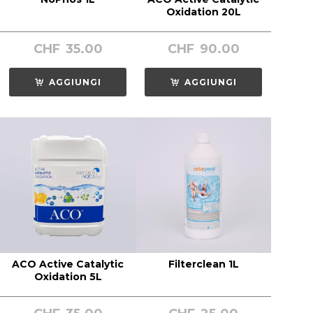
Oxidation 20L
CHF
35.00
CHF
90.00
AGGIUNGI
AGGIUNGI
ACO Active Catalytic
Filterclean 1L
Oxidation 5L