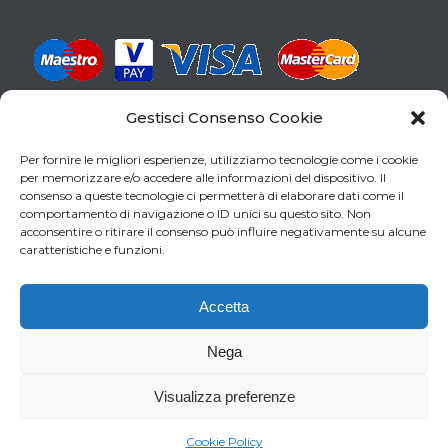
Gestisci Consenso Cookie
CERCHI LA PISCINA GIUSTA PER TE?
Per fornire le migliori esperienze, utilizziamo tecnologie come i cookie
SCARICA LA NOSTRA GUIDA
per memorizzare e/o accedere alle informazioni del dispositivo. Il
consenso a queste tecnologie ci permetterà di elaborare dati come il
comportamento di navigazione o ID unici su questo sito. Non
acconsentire o ritirare il consenso può influire negativamente su alcune
caratteristiche e funzioni.
Accetta
Nega
Visualizza preferenze
0
Copyright 2017 by ADVagency.ch
Cookie Policy