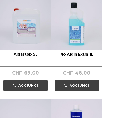
Algastop 5L
No Algin Extra 1L
CHF
69.00
CHF
48.00
AGGIUNGI
AGGIUNGI