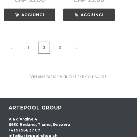
CHF
35.00
CHF
25.00
AGGIUNGI
AGGIUNGI
←
→
1
2
3
Visualizzazione di 17-32 di 40 risultati
ARTEPOOL GROUP
Via d’Argine 4
6930 Bedano, Ticino, Svizzera
+41 91 966 37 07
info@artepool-shop.ch