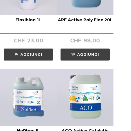
Floxibion 1L
APF Active Poly Floc 20L
CHF
23.00
CHF
98.00
AGGIUNGI
AGGIUNGI
NoPhos 1L
ACO Active Catalytic