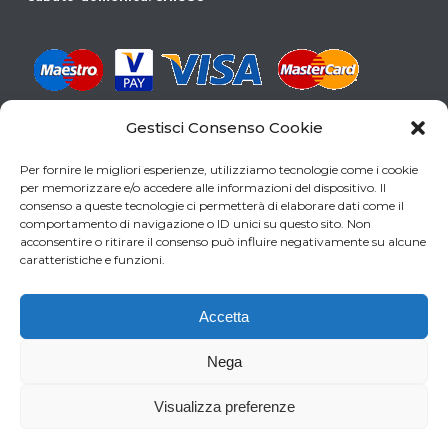
Gestisci Consenso Cookie
CERCHI LA PISCINA GIUSTA PER TE?
Per fornire le migliori esperienze, utilizziamo tecnologie come i cookie
SCARICA LA NOSTRA GUIDA
per memorizzare e/o accedere alle informazioni del dispositivo. Il
consenso a queste tecnologie ci permetterà di elaborare dati come il
comportamento di navigazione o ID unici su questo sito. Non
acconsentire o ritirare il consenso può influire negativamente su alcune
caratteristiche e funzioni.
Accetta
Nega
Visualizza preferenze
0
Copyright 2017 by ADVagency.ch