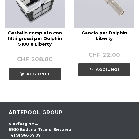
Cestello completo con
Gancio per Dolphin
filtri grossi per Dolphin
Liberty
S100 e Liberty
CHF
22.00
CHF
208.00
AGGIUNGI
AGGIUNGI
ARTEPOOL GROUP
Via d’Argine 4
6930 Bedano, Ticino, Svizzera
+41 91 966 37 07