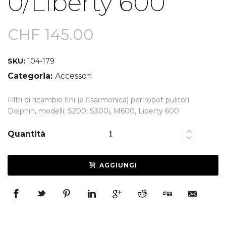
0/Liberty 600
CHF
145.00
SKU:
104-179
Categoria:
Accessori
Filtri di ricambio fini (a fisarmonica) per robot pulitori
Dolphin, modelli: S200, S300i, M600, Liberty 600
Quantità
AGGIUNGI