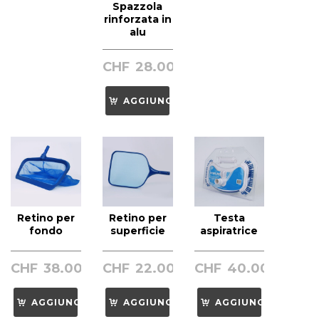
Spazzola
rinforzata in
alu
CHF
28.00
AGGIUNGI
Retino per
Retino per
Testa
fondo
superficie
aspiratrice
CHF
38.00
CHF
22.00
CHF
40.00
AGGIUNGI
AGGIUNGI
AGGIUNGI