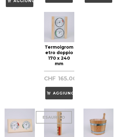
AGGIUNGI
Termoigrom
etro doppio
170 x 240
mm
CHF
165.00
AGGIUNGI
ESAURITO