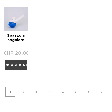
Spazzola
angolare
CHF
20.00
AGGIUNGI
1
2
3
4
…
7
8
9
→