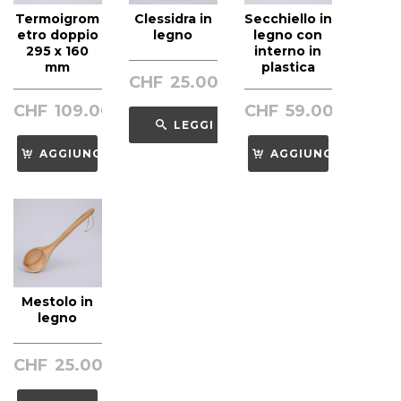
Termoigrom
Clessidra in
Secchiello in
etro doppio
legno
legno con
295 x 160
interno in
mm
plastica
CHF
25.00
CHF
109.00
CHF
59.00
LEGGI
AGGIUNGI
AGGIUNGI
Mestolo in
legno
CHF
25.00