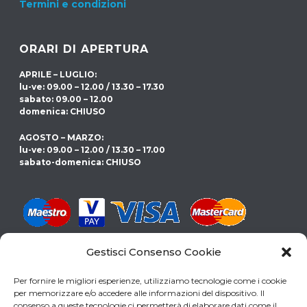
Termini e condizioni
ORARI DI APERTURA
APRILE – LUGLIO:
lu-ve: 09.00 – 12.00 / 13.30 – 17.30
sabato: 09.00 – 12.00
domenica: CHIUSO
AGOSTO – MARZO:
lu-ve: 09.00 – 12.00 / 13.30 – 17.00
sabato-domenica: CHIUSO
Gestisci Consenso Cookie
CERCHI LA PISCINA GIUSTA PER TE?
Per fornire le migliori esperienze, utilizziamo tecnologie come i cookie
SCARICA LA NOSTRA GUIDA
per memorizzare e/o accedere alle informazioni del dispositivo. Il
consenso a queste tecnologie ci permetterà di elaborare dati come il