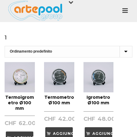
1
Termoigrom
Termometro
Igrometro
etro Ø100
Ø100 mm
Ø100 mm
mm
CHF
42.00
CHF
48.00
CHF
62.00
AGGIUNGI
AGGIUNGI