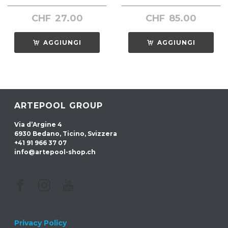
CHF
27.00
CHF
85.00
AGGIUNGI
AGGIUNGI
ARTEPOOL GROUP
Via d’Argine 4
6930 Bedano, Ticino, Svizzera
+41 91 966 37 07
info@artepool-shop.ch
Privacy Policy