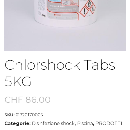
Chlorshock Tabs
5KG
CHF
86.00
SKU:
61720170005
Categorie:
Disinfezione shock
,
Piscina
,
PRODOTTI