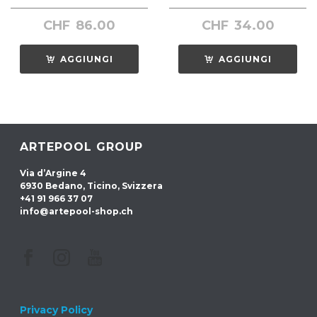
CHF
86.00
CHF
34.00
AGGIUNGI
AGGIUNGI
ARTEPOOL GROUP
Via d’Argine 4
6930 Bedano, Ticino, Svizzera
+41 91 966 37 07
info@artepool-shop.ch
Privacy Policy