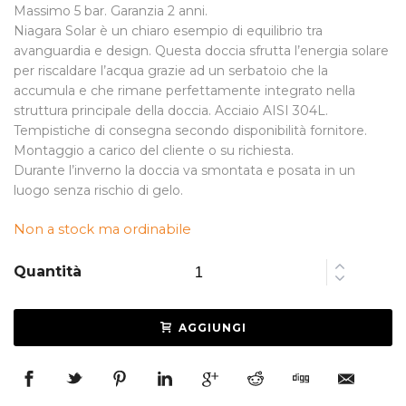
Massimo 5 bar. Garanzia 2 anni.
Niagara Solar è un chiaro esempio di equilibrio tra
avanguardia e design. Questa doccia sfrutta l’energia solare
per riscaldare l’acqua grazie ad un serbatoio che la
accumula e che rimane perfettamente integrato nella
struttura principale della doccia. Acciaio AISI 304L.
Tempistiche di consegna secondo disponibilità fornitore.
Montaggio a carico del cliente o su richiesta.
Durante l’inverno la doccia va smontata e posata in un
luogo senza rischio di gelo.
Non a stock ma ordinabile
Quantità
AGGIUNGI