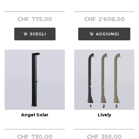
CHF
775.00
CHF
2'608.00
SCEGLI
AGGIUNGI
Angel Solar
Lively
CHF
730.00
CHF
350.00