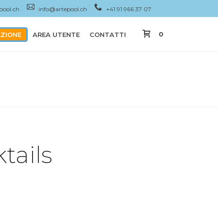
pool.ch
info@artepool.ch
+41 91 966 37 07
0
ZIONE
AREA UTENTE
CONTATTI
HOME
»
SHOP
»
SPA COCKTAILS
tails