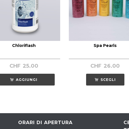
Chloriflash
Spa Pearls
CHF
25.00
CHF
26.00
AGGIUNGI
SCEGLI
ORARI DI APERTURA
C